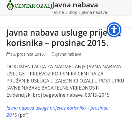
Javna nabava
Open
Close
Skip
to
Home
»
Blog
»
Javna nabava
mobile
mobile
content
menu
menu
Javna nabava usluge prijevoz
korisnika – prosinac 2015.
15. prosinca 2015.
Javna nabava
DOKUMENTACIJA ZA NADMETANJE JAVNA NABAVA
USLUGE – PRIJEVOZ KORISNIKA CENTRA ZA
PRUŽANJE USLUGA U ZAJEDNICI OZALJ U POSTUPKU
JAVNE NABAVE BAGATELNE VRIJEDNOSTI
Evidencijski broj bagatelne nabave: 03/15-2015.
Javna nabava usluge prijevoz korisnika – prosinac
2015
(pdf)