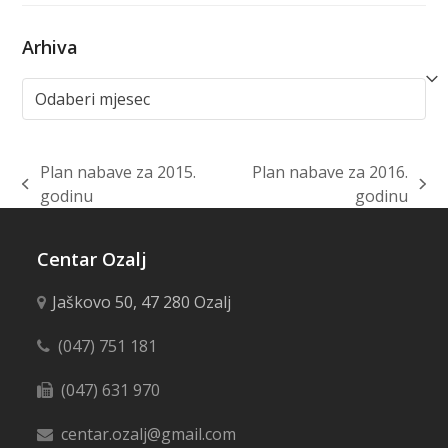
Arhiva
Arhiva
Plan nabave za 2015.
Plan nabave za 2016.
previous
next
godinu
godinu
post:
post:
Centar Ozalj
Jaškovo 50, 47 280 Ozalj
(047) 751 181
(047) 631 970
centar.ozalj@gmail.com