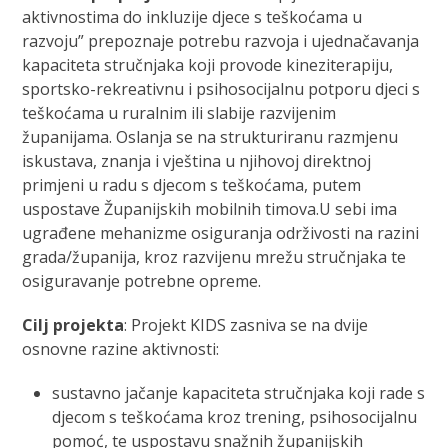
aktivnostima do inkluzije djece s teškoćama u
razvoju” prepoznaje potrebu razvoja i ujednačavanja
kapaciteta stručnjaka koji provode kineziterapiju,
sportsko-rekreativnu i psihosocijalnu potporu djeci s
teškoćama u ruralnim ili slabije razvijenim
županijama. Oslanja se na strukturiranu razmjenu
iskustava, znanja i vještina u njihovoj direktnoj
primjeni u radu s djecom s teškoćama, putem
uspostave Županijskih mobilnih timova.U sebi ima
ugrađene mehanizme osiguranja održivosti na razini
grada/županija, kroz razvijenu mrežu stručnjaka te
osiguravanje potrebne opreme.
Cilj projekta
: Projekt KIDS zasniva se na dvije
osnovne razine aktivnosti:
sustavno jačanje kapaciteta stručnjaka koji rade s
djecom s teškoćama kroz trening, psihosocijalnu
pomoć, te uspostavu snažnih županijskih