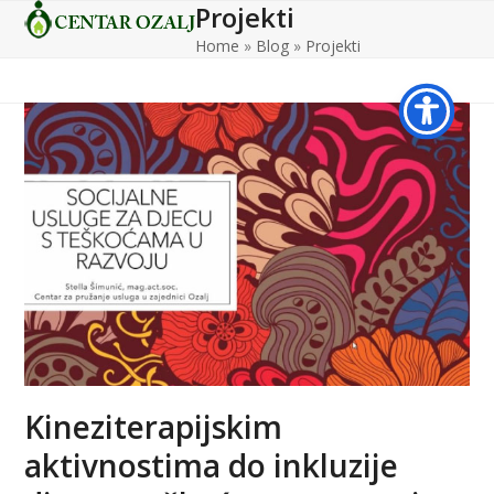
Projekti
Open
Close
Skip
to
Home
»
Blog
»
Projekti
mobile
mobile
content
menu
menu
Kineziterapijskim
aktivnostima do inkluzije