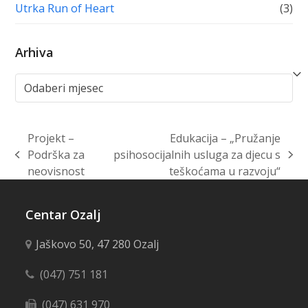
Utrka Run of Heart
(3)
Arhiva
Arhiva
Projekt –
Edukacija – „Pružanje
Podrška za
psihosocijalnih usluga za djecu s
previous
next
neovisnost
teškoćama u razvoju“
post:
post:
Centar Ozalj
Jaškovo 50, 47 280 Ozalj
(047) 751 181
(047) 631 970