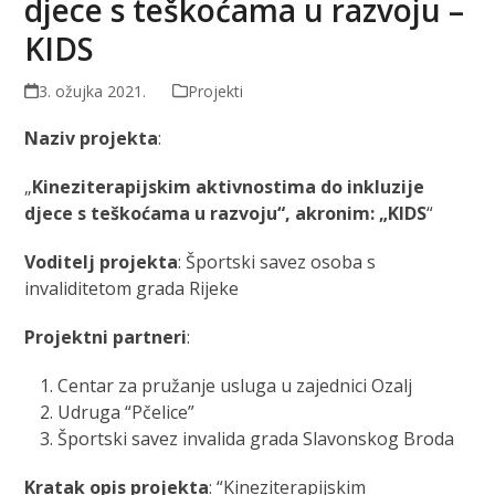
djece s teškoćama u razvoju –
KIDS
3. ožujka 2021.
Projekti
Naziv projekta
:
„
Kineziterapijskim aktivnostima do inkluzije
djece s teškoćama u razvoju“, akronim: „KIDS
“
Voditelj projekta
: Športski savez osoba s
invaliditetom grada Rijeke
Projektni partneri
:
Centar za pružanje usluga u zajednici Ozalj
Udruga “Pčelice”
Športski savez invalida grada Slavonskog Broda
Kratak opis projekta
: “Kineziterapijskim