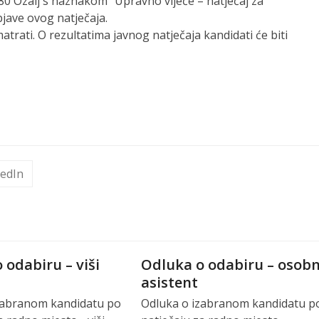
280 Ozalj s naznakom “Upravno vijeće – natječaj za
bjave ovog natječaja.
rati. O rezultatima javnog natječaja kandidati će biti
kedIn
 odabiru – viši
Odluka o odabiru – osobn
asistent
zabranom kandidatu po
Odluka o izabranom kandidatu p