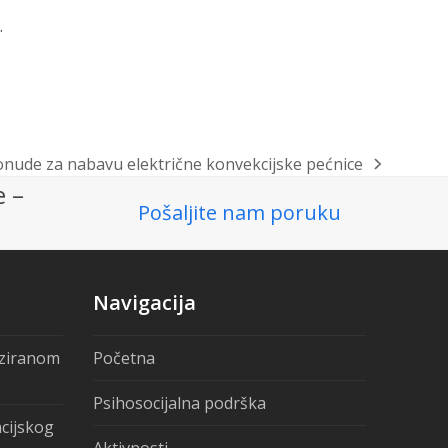
…
onude za nabavu električne konvekcijske pećnice
e –
Pošaljite nam poruku
Navigacija
iziranom
Početna
Psihosocijalna podrška
ncijskog