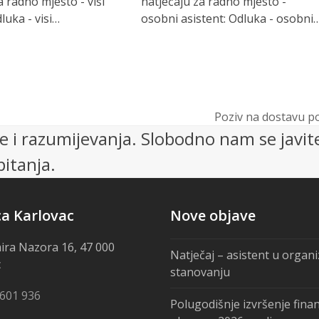
a radno mjesto - viši
natječaju za radno mjesto -
luka - visi…
osobni asistent: Odluka - osobni
Poziv na dostavu p
next
 i razumijevanja. Slobodno nam se javit
post:
itanja.
ca Karlovac
Nove objave
ira Nazora 16, 47 000
Natječaj – asistent u organ
c
stanovanju
 601 936
Polugodišnje izvršenje fina