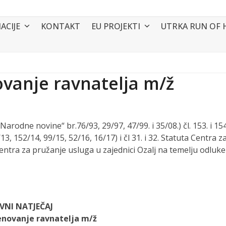
ACIJE
KONTAKT
EU PROJEKTI
UTRKA RUN OF 
ovanje ravnatelja m/ž
rodne novine“ br.76/93, 29/97, 47/99. i 35/08.) čl. 153. i 154
, 152/14, 99/15, 52/16, 16/17) i čl 31. i 32. Statuta Centra z
entra za pružanje usluga u zajednici Ozalj na temelju odluke
AVNI NATJEČAJ
menovanje ravnatelja m/ž