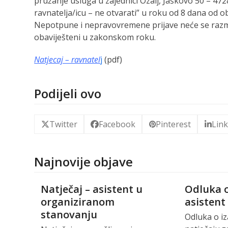
pružanje usluga u zajednici Ozalj, Jaškovo 50 – 47
ravnatelja/icu – ne otvarati” u roku od 8 dana od o
Nepotpune i nepravovremene prijave neće se razmat
obaviješteni u zakonskom roku.
Natjecaj – ravnatel
j
(pdf)
Podijeli ovo
Twitter
Facebook
Pinterest
Lin
Najnovije objave
Natječaj – asistent u
Odluka o
organiziranom
asistent
stanovanju
Odluka o i