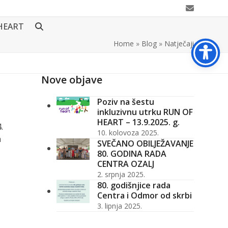
Email
HEART
Home
»
Blog
»
Natječaji
Nove objave
Poziv na šestu
inkluzivnu utrku RUN OF
HEART – 13.9.2025. g.
.
10. kolovoza 2025.
a
SVEČANO OBILJEŽAVANJE
80. GODINA RADA
CENTRA OZALJ
2. srpnja 2025.
80. godišnjice rada
Centra i Odmor od skrbi
3. lipnja 2025.