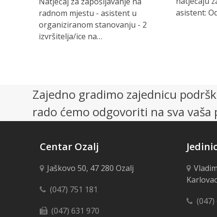
natječaju z
Natječaj za zapošljavanje na
asistent: Od
radnom mjestu - asistent u
organiziranom stanovanju - 2
izvršitelja/ice na…
Zajedno gradimo zajednicu podrške
rado ćemo odgovoriti na sva vaša p
Centar Ozalj
Jedini
Jaškovo 50, 47 280 Ozalj
Vladim
Karlova
(047) 751 181
(047)
(047) 631 970