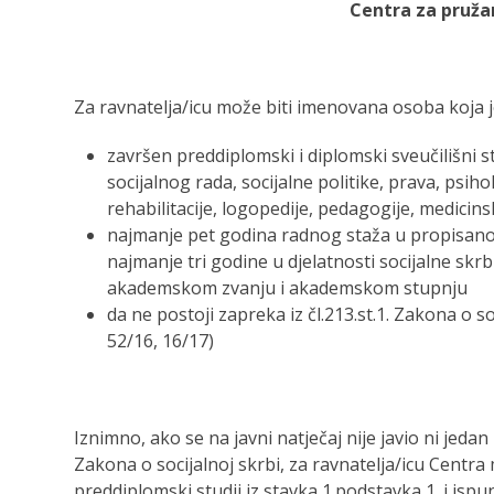
Centra za pružan
Za ravnatelja/icu može biti imenovana osoba koja je
završen preddiplomski i diplomski sveučilišni stu
socijalnog rada, socijalne politike, prava, psiho
rehabilitacije, logopedije, pedagogije, medicin
najmanje pet godina radnog staža u propisa
najmanje tri godine u djelatnosti socijalne skrb
akademskom zvanju i akademskom stupnju
da ne postoji zapreka iz čl.213.st.1. Zakona o s
52/16, 16/17)
Iznimno, ako se na javni natječaj nije javio ni jedan
Zakona o socijalnoj skrbi, za ravnatelja/icu Cent
preddiplomski studij iz stavka 1.podstavka 1. i ispun