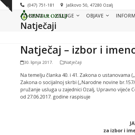
Skip
(047) 751-181
Jaškovo 50, 47280 Ozalj
Show
to
O NAMA
USLUGE
OBJAVE
INFORM
notice
content
Natječaji
Natječaj – izbor i imen
30. lipnja 2017.
Natječaji
Na temelju članka 40. i 41. Zakona o ustanovama („Na
Zakona o socijalnoj skrbi („Narodne novine br.157/13
pružanje usluga u zajednici Ozalj, Upravno vijeće C
od 27.06.2017. godine raspisuje
J
za izbor i i