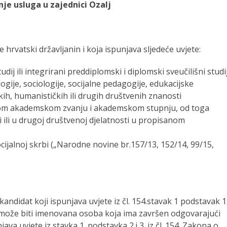
je usluga u zajednici Ozalj
 hrvatski državljanin i koja ispunjava sljedeće uvjete:
dij ili integrirani preddiplomski i diplomski sveučilišni studi
logije, sociologije, socijalne pedagogije, edukacijske
skih, humanističkih ili drugih društvenih znanosti
nom akademskom zvanju i akademskom stupnju, od toga
i ili u drugoj društvenoj djelatnosti u propisanom
ocijalnoj skrbi („Narodne novine br.157/13, 152/14, 99/15,
 kandidat koji ispunjava uvjete iz čl. 154.stavak 1 podstavak 1
ra može biti imenovana osoba koja ima završen odgovarajući
java uvjete iz stavka 1. podstavka 2.i 3. iz čl. 154. Zakona o