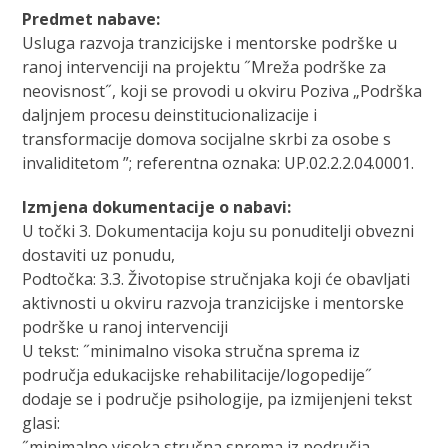
Predmet nabave:
Usluga razvoja tranzicijske i mentorske podrške u
ranoj intervenciji na projektu ˝Mreža podrške za
neovisnost˝, koji se provodi u okviru Poziva „Podrška
daljnjem procesu deinstitucionalizacije i
transformacije domova socijalne skrbi za osobe s
invaliditetom ”; referentna oznaka: UP.02.2.2.04.0001.
Izmjena dokumentacije o nabavi:
U točki 3. Dokumentacija koju su ponuditelji obvezni
dostaviti uz ponudu,
Podtočka: 3.3. Životopise stručnjaka koji će obavljati
aktivnosti u okviru razvoja tranzicijske i mentorske
podrške u ranoj intervenciji
U tekst: ˝minimalno visoka stručna sprema iz
područja edukacijske rehabilitacije/logopedije˝
dodaje se i područje psihologije, pa izmijenjeni tekst
glasi:
˝minimalno visoka stručna sprema iz područja