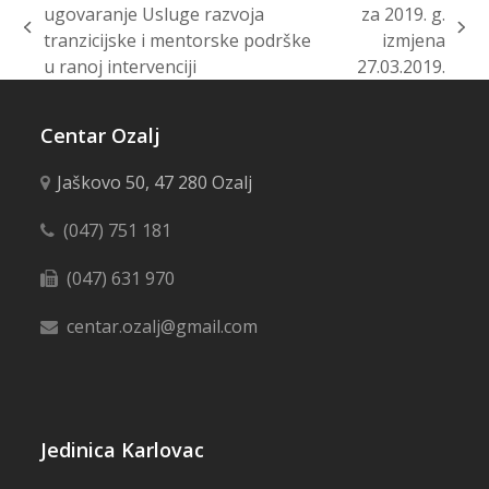
ugovaranje Usluge razvoja
za 2019. g.
previous
next
tranzicijske i mentorske podrške
izmjena
post:
post:
u ranoj intervenciji
27.03.2019.
Centar Ozalj
Jaškovo 50, 47 280 Ozalj
(047) 751 181
(047) 631 970
centar.ozalj@gmail.com
Jedinica Karlovac