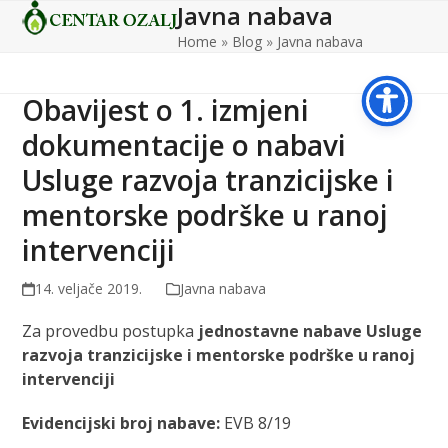
Javna nabava
Open
Close
Skip
to
Home
»
Blog
»
Javna nabava
mobile
mobile
content
menu
menu
Obavijest o 1. izmjeni
dokumentacije o nabavi
Usluge razvoja tranzicijske i
mentorske podrške u ranoj
intervenciji
14. veljače 2019.
Javna nabava
Za provedbu postupka
jednostavne nabave Usluge
razvoja tranzicijske i mentorske podrške u ranoj
intervenciji
Evidencijski broj nabave:
EVB 8/19