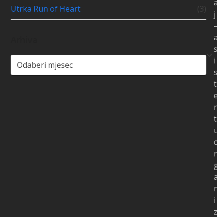
Utrka Run of Heart
(3)
j
Arhiva
Arhiva
i
t
t
r
i