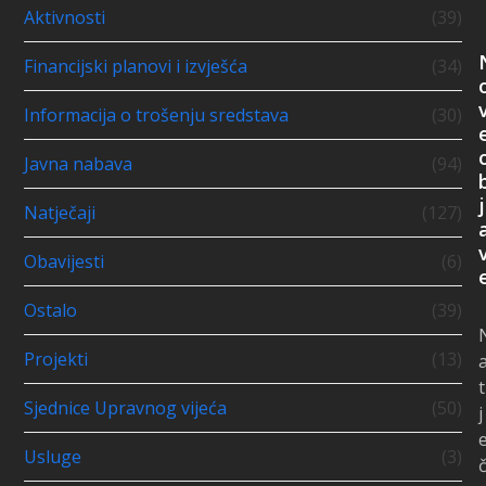
Aktivnosti
(39)
Financijski planovi i izvješća
(34)
Informacija o trošenju sredstava
(30)
Javna nabava
(94)
j
Natječaji
(127)
Obavijesti
(6)
Ostalo
(39)
Projekti
(13)
t
Sjednice Upravnog vijeća
(50)
j
Usluge
(3)