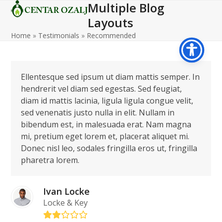
Multiple Blog
Open
Close
Skip
to
Layouts
mobile
mobile
content
Home
»
Testimonials
»
Recommended
menu
menu
Ellentesque sed ipsum ut diam mattis semper. In
hendrerit vel diam sed egestas. Sed feugiat,
diam id mattis lacinia, ligula ligula congue velit,
sed venenatis justo nulla in elit. Nullam in
bibendum est, in malesuada erat. Nam magna
mi, pretium eget lorem et, placerat aliquet mi.
Donec nisl leo, sodales fringilla eros ut, fringilla
pharetra lorem.
Ivan Locke
Locke & Key
Rating: