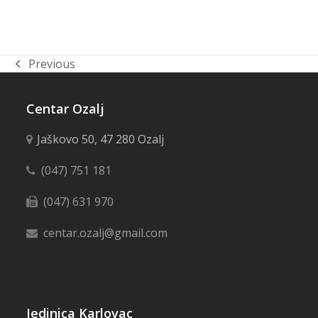
2
Previous
previous
post:
Centar Ozalj
Jaškovo 50, 47 280 Ozalj
(047) 751 181
(047) 631 970
centar.ozalj@gmail.com
Jedinica Karlovac