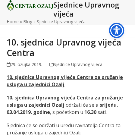
Sjednice Upravnog
Open
Close
Skip
to
vijeća
mobile
mobile
content
Home
»
Blog
»
Sjednice Upravnog vijeća
menu
menu
10. sjednica Upravnog vijeća
Centra
29. ožujka 2019.
Sjednice Upravnog vijeća
10. sjednica Upravnog vijeća Centra za pružanje
usluga u zajednici Ozalj
10. sjednica Upravnog vijeća Centra za pružanje
usluga u zajednici Ozalj
održati će se
u srijedu,
03.04.2019. godine
, s početkom u
16.30
sati.
Sjednica će se održati u uredu ravnatelja Centra za
pružanje usluga u zajednici Ozalj.