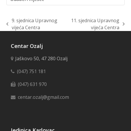
9. sjednica Upravnog
11. sjednica Upravnog
previous
next
vijeća Centra
vijeća Centra
post:
post:
Centar Ozalj
Jaškovo 50, 47 280 Ozalj
(047) 751 181
(047) 631 970
centar.ozalj@gmail.com
Jedinica Karlovac