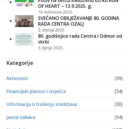
Poziv na šestu inkluzivnu utrku RUN
OF HEART – 13.9.2025. g.
10. kolovoza 2025.
SVEČANO OBILJEŽAVANJE 80. GODINA
RADA CENTRA OZALJ
2. srpnja 2025.
80. godišnjice rada Centra i Odmor od
skrbi
3. lipnja 2025.
Kategorije
Aktivnosti
(39)
Financijski planovi i izvješća
(34)
Informacija o trošenju sredstava
(30)
Javna nabava
(94)