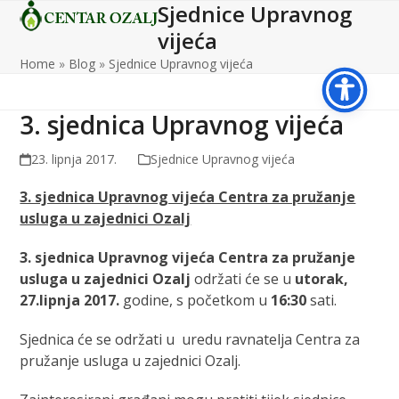
Sjednice Upravnog
Open
Close
Skip
to
vijeća
mobile
mobile
content
Home
»
Blog
»
Sjednice Upravnog vijeća
menu
menu
3. sjednica Upravnog vijeća
23. lipnja 2017.
Sjednice Upravnog vijeća
3. sjednica Upravnog vijeća Centra za pružanje
usluga u zajednici Ozalj
3. sjednica Upravnog vijeća Centra za pružanje
usluga u zajednici Ozalj
održati će se u
utorak,
27.lipnja 2017.
godine, s početkom u
16:30
sati.
Sjednica će se održati u uredu ravnatelja Centra za
pružanje usluga u zajednici Ozalj.