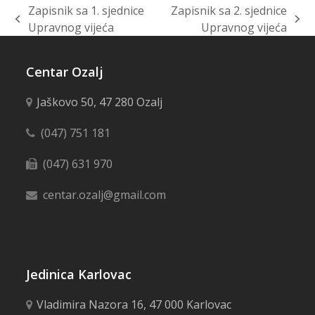
Zapisnik sa 1. sjednice
Zapisnik sa 2. sjednice
previous
next
Upravnog vijeća
Upravnog vijeća
post:
post:
Centar Ozalj
Jaškovo 50, 47 280 Ozalj
(047) 751 181
(047) 631 970
centar.ozalj@gmail.com
Jedinica Karlovac
Vladimira Nazora 16, 47 000 Karlovac