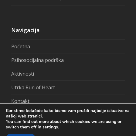
Navigacija
Početna
Psihosocijalna podrška
Aktivnosti
Utrka Run of Heart
Kontakt
Koristimo kolačiće kako bismo vam pružili najbolje iskustvo na
našoj web stranici.
You can find out more about which cookies we are using or
switch them off in
settings
.
Centar za pružanje usluga u zajednici Ozalj - Sva prava