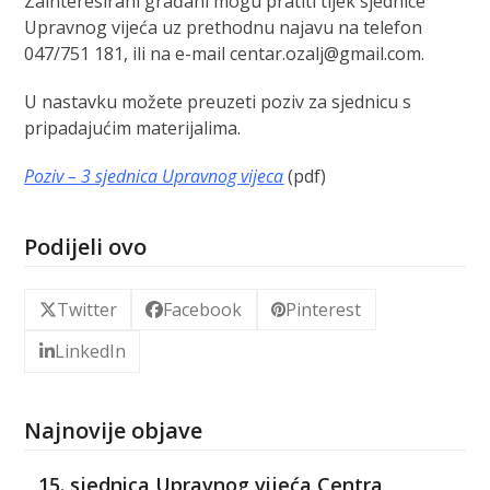
Zainteresirani građani mogu pratiti tijek sjednice
Upravnog vijeća uz prethodnu najavu na telefon
047/751 181, ili na e-mail centar.ozalj@gmail.com.
U nastavku možete preuzeti poziv za sjednicu s
pripadajućim materijalima.
Poziv – 3 sjednica Upravnog vijeca
(pdf)
Podijeli ovo
Twitter
Facebook
Pinterest
LinkedIn
Najnovije objave
15. sjednica Upravnog vijeća Centra