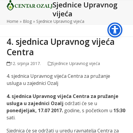
Sjednice Upravnog
Open
Close
Skip
to
vijeća
mobile
mobile
content
Home
»
Blog
»
Sjednice Upravnog vijeća
menu
menu
4. sjednica Upravnog vijeća
Centra
12. srpnja 2017.
Sjednice Upravnog vijeća
4. sjednica Upravnog vijeća Centra za pružanje
usluga u zajednici Ozalj
4. sjednica Upravnog vijeća Centra za pružanje
usluga u zajednici Ozalj
održati će se u
ponedjeljak, 17.07 2017.
godine, s početkom u
15:30
sati.
Sjednica će se održati u uredu ravnatelja Centra za