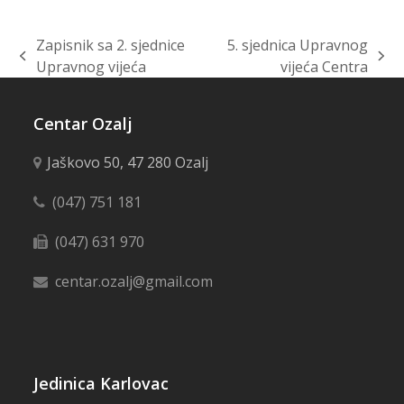
Zapisnik sa 2. sjednice
5. sjednica Upravnog
previous
next
Upravnog vijeća
vijeća Centra
post:
post:
Centar Ozalj
Jaškovo 50, 47 280 Ozalj
(047) 751 181
(047) 631 970
centar.ozalj@gmail.com
Jedinica Karlovac