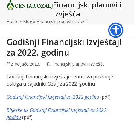
Financijski planovi i
Open
Close
Skip
to
izvješća
mobile
mobile
content
Home
»
Blog
»
Financijski planovi i izvješća
menu
menu
Godišnji Financijski izvještaji
za 2022. godinu
2. veljače 2023.
Financijski planovi i izvješća
Godišnji Financijski izvještaji Centra za pružanje
usluga u zajednici Ozalj za 2022. godinu:
Godisnji Financijski izvjestaji za 2022 godinu
(pdf)
Biljeske uz Godisnji Financijski izvjestaji za 2022
godinu
(pdf)