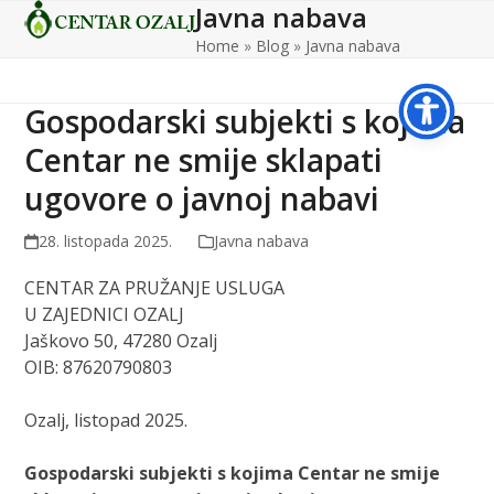
Javna nabava
Open
Close
Skip
to
Home
»
Blog
»
Javna nabava
mobile
mobile
content
menu
menu
Gospodarski subjekti s kojima
Centar ne smije sklapati
ugovore o javnoj nabavi
28. listopada 2025.
Javna nabava
CENTAR ZA PRUŽANJE USLUGA
U ZAJEDNICI OZALJ
Jaškovo 50, 47280 Ozalj
OIB: 87620790803
Ozalj, listopad 2025.
Gospodarski subjekti s kojima Centar ne smije