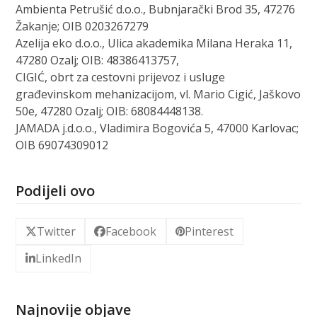
Ambienta Petrušić d.o.o., Bubnjarački Brod 35, 47276
Žakanje; OIB 0203267279
Azelija eko d.o.o., Ulica akademika Milana Heraka 11,
47280 Ozalj; OIB: 48386413757,
CIGIĆ, obrt za cestovni prijevoz i usluge
građevinskom mehanizacijom, vl. Mario Cigić, Jaškovo
50e, 47280 Ozalj; OIB: 68084448138.
JAMADA j.d.o.o., Vladimira Bogovića 5, 47000 Karlovac;
OIB 69074309012
Podijeli ovo
Twitter
Facebook
Pinterest
LinkedIn
Najnovije objave