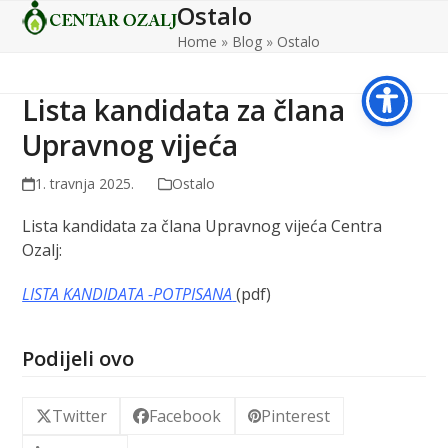
Ostalo
Open
Close
Skip
to
Home
»
Blog
»
Ostalo
mobile
mobile
content
menu
menu
Lista kandidata za člana
Upravnog vijeća
1. travnja 2025.
Ostalo
Lista kandidata za člana Upravnog vijeća Centra
Ozalj:
LISTA KANDIDATA -POTPISANA
(pdf)
Podijeli ovo
Twitter
Facebook
Pinterest