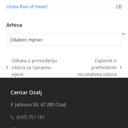
Utrka Run of Heart
(3)
Arhiva
Arhiva
Odluka o provođenju
Zapisnik o
izbora za Upravno
prethodnim
previous
next
vijeće
rezultatima izbora
post:
post:
Centar Ozalj
Jaškovo 50, 47 280 Ozalj
(047) 751 181