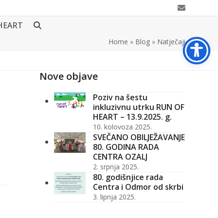
Email
HEART
Home
»
Blog
»
Natječaji
Nove objave
Poziv na šestu
inkluzivnu utrku RUN OF
HEART – 13.9.2025. g.
10. kolovoza 2025.
SVEČANO OBILJEŽAVANJE
80. GODINA RADA
CENTRA OZALJ
2. srpnja 2025.
80. godišnjice rada
Centra i Odmor od skrbi
3. lipnja 2025.