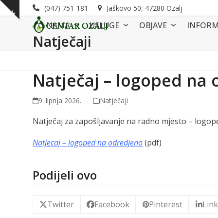
Skip
(047) 751-181
Jaškovo 50, 47280 Ozalj
Show
to
O NAMA
USLUGE
OBJAVE
INFORM
notice
content
Natječaji
Natječaj – logoped na
9. lipnja 2026.
Natječaji
Natječaj za zapošljavanje na radno mjesto – logope
Natjecaj – logoped na odredjeno
(pdf)
Podijeli ovo
Twitter
Facebook
Pinterest
Lin