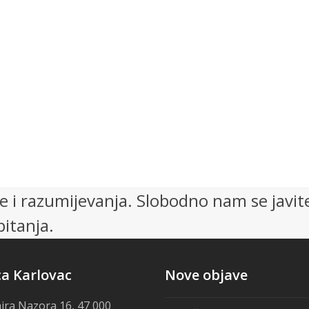
 i razumijevanja. Slobodno nam se javit
itanja.
ca Karlovac
Nove objave
ira Nazora 16, 47 000