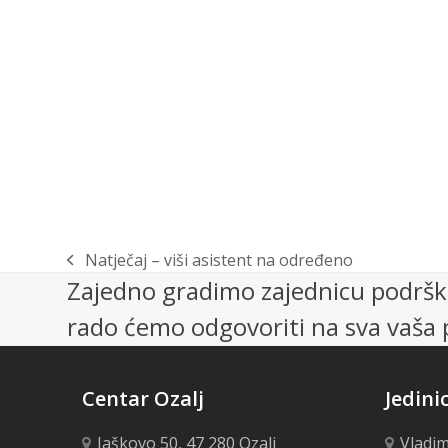
Natječaj – viši asistent na određeno
previous
Zajedno gradimo zajednicu podrške
post:
rado ćemo odgovoriti na sva vaša p
Centar Ozalj
Jedini
Jaškovo 50, 47 280 Ozalj
Vladim