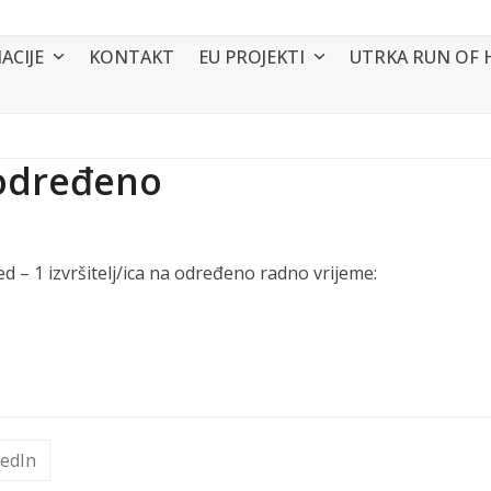
ACIJE
KONTAKT
EU PROJEKTI
UTRKA RUN OF 
 određeno
d – 1 izvršitelj/ica na određeno radno vrijeme:
kedIn