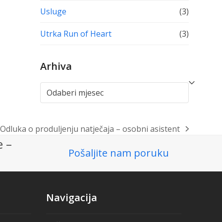
Usluge
(3)
Utrka Run of Heart
(3)
Arhiva
Arhiva
Odluka o produljenju natječaja – osobni asistent
next
e –
post:
Pošaljite nam poruku
Navigacija