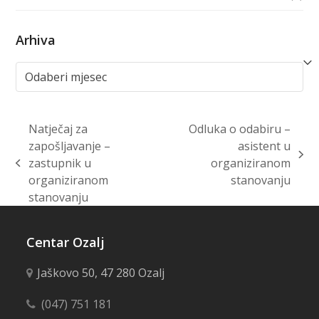
Arhiva
Arhiva
Natječaj za
Odluka o odabiru –
zapošljavanje –
asistent u
next
zastupnik u
organiziranom
previous
post:
organiziranom
stanovanju
post:
stanovanju
Centar Ozalj
Jaškovo 50, 47 280 Ozalj
(047) 751 181