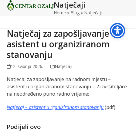
Natječaji
Open
Close
Skip
to
Home
»
Blog
»
Natječaji
mobile
mobile
content
menu
menu
Natječaj za zapošljavanje –
asistent u organiziranom
stanovanju
12. svibnja 2026.
Natječaji
Natječaj za zapošljavanje na radnom mjestu –
asistent u organiziranom stanovanju – 2 izvršitelj/ice
na neodređeno puno radno vrijeme:
Natjecaj – asistent u rganiziranom stanovanju
(pdf)
Podijeli ovo