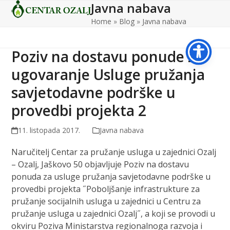
Javna nabava
Open
Close
Skip
to
Home
»
Blog
»
Javna nabava
mobile
mobile
content
menu
menu
Poziv na dostavu ponude za
ugovaranje Usluge pružanja
savjetodavne podrške u
provedbi projekta 2
11. listopada 2017.
Javna nabava
Naručitelj Centar za pružanje usluga u zajednici Ozalj
– Ozalj, Jaškovo 50 objavljuje Poziv na dostavu
ponuda za usluge pružanja savjetodavne podrške u
provedbi projekta ˝Poboljšanje infrastrukture za
pružanje socijalnih usluga u zajednici u Centru za
pružanje usluga u zajednici Ozalj˝, a koji se provodi u
okviru Poziva Ministarstva regionalnoga razvoja i