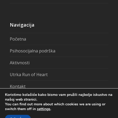
Navigacija
Početna
Psihosocijalna podrška
Aktivnosti
Utrka Run of Heart
Kontakt
Koristimo kolačiće kako bismo vam pružili najbolje iskustvo na
našoj web stranici.
You can find out more about which cookies we are using or
switch them off in
settings
.
Centar za pružanje usluga u zajednici Ozalj - Sva prava