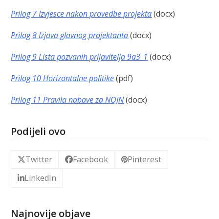
Prilog 7 Izvjesce nakon provedbe projekta
(docx)
Prilog 8 Izjava glavnog projektanta
(docx)
Prilog 9 Lista pozvanih prijavitelja 9a3_1
(docx)
Prilog 10 Horizontalne politike
(pdf)
Prilog 11 Pravila nabave za NOJN
(docx)
Podijeli ovo
Twitter
Facebook
Pinterest
LinkedIn
Najnovije objave