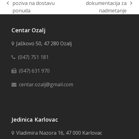
poziva na dostavu
dokumentacija za
previous
next
ponuda
nadmetanje
post:
post:
Centar Ozalj
Jaškovo 50, 47 280 Ozalj
(047) 751 181
(047) 631 970
centar.ozalj@gmail.com
Jedinica Karlovac
Vladimira Nazora 16, 47 000 Karlovac