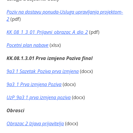
Poziv na dostavu ponuda-Usluga upravljanja projektom-
2
(pdf)
KK_08_1_3_01_Prijavni_obrazac_A_dio_2
(pdf)
Pocetni plan nabave
(xlsx)
KK.08.1.3.01 Prva izmjena Poziva final
9a3 1 Sazetak_Poziva prva izmjena
(docx)
9a3_1 Prva izmjena Poziva
(docx)
UzP_9a3 1 prva izmjena poziva
(docx)
Obrasci
Obrazac 2 Izjava prijavitelja
(docx)