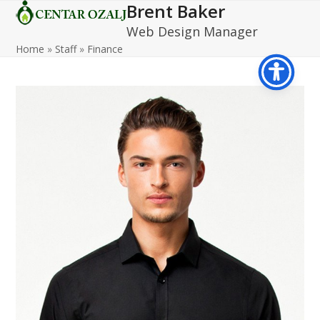
Brent Baker
Open
Close
Skip
to
Web Design Manager
mobile
mobile
content
Home
»
Staff
»
Finance
menu
menu