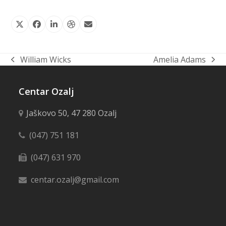
Twitter
Facebook
LinkedIn
Dribbble
Email
William Wicks
Amelia Adams
previous
next
post:
post:
Centar Ozalj
Jaškovo 50, 47 280 Ozalj
(047) 751 181
(047) 631 970
centar.ozalj@gmail.com