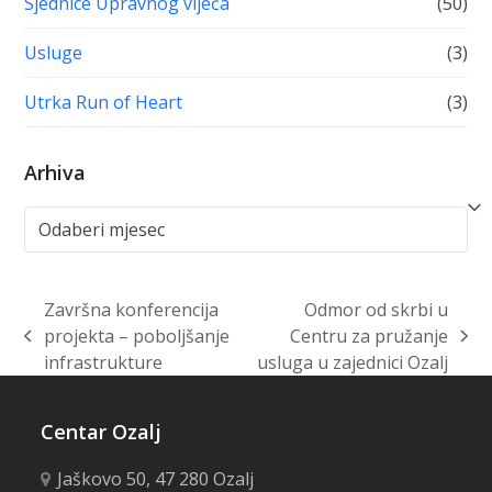
Sjednice Upravnog vijeća
(50)
Usluge
(3)
Utrka Run of Heart
(3)
Arhiva
Arhiva
Završna konferencija
Odmor od skrbi u
projekta – poboljšanje
Centru za pružanje
previous
next
infrastrukture
usluga u zajednici Ozalj
post:
post:
Centar Ozalj
Jaškovo 50, 47 280 Ozalj