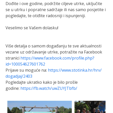
Dođite i ove godine, podržite ciljeve utrke, uključite
se u utrku i popratne sadržaje ili nas samo posjetite i
pogledajte, te otiđite radosniji i ispunjeniji.
Veselimo se Vašem dolasku!
Više detalja o samom događanju te sve aktualnosti
vezane uz održavanje utrke, potražite na Facebook
stranici
https://www.facebook.com/
profile.php?
id=100054627601762
Prijave su moguće na:
https://www.stotinka.hr/hrv/
dogadjaj/2403
Pogledajte ukratko kako je bilo prošle
godine:
https://fb.watch/uwZUYJTbfb/