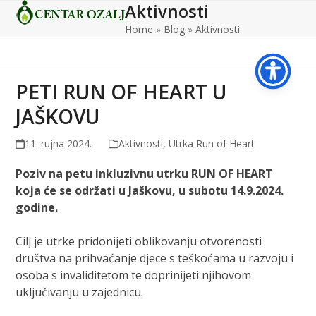
Aktivnosti
Open
Close
Skip
to
Home
»
Blog
»
Aktivnosti
mobile
mobile
content
menu
menu
PETI RUN OF HEART U
JAŠKOVU
11. rujna 2024.
Aktivnosti
,
Utrka Run of Heart
Poziv na petu inkluzivnu utrku RUN OF HEART
koja će se održati u Jaškovu, u subotu 14.9.2024.
godine.
Cilj je utrke pridonijeti oblikovanju otvorenosti
društva na prihvaćanje djece s teškoćama u razvoju i
osoba s invaliditetom te doprinijeti njihovom
uključivanju u zajednicu.