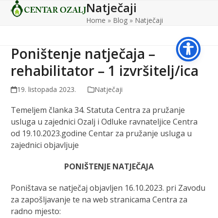
Natječaji
Open
Close
Skip
to
Home
»
Blog
»
Natječaji
mobile
mobile
content
menu
menu
Poništenje natječaja –
rehabilitator – 1 izvršitelj/ica
19. listopada 2023.
Natječaji
Temeljem članka 34. Statuta Centra za pružanje
usluga u zajednici Ozalj i Odluke ravnateljice Centra
od 19.10.2023.godine Centar za pružanje usluga u
zajednici objavljuje
PONIŠTENJE NATJEČAJA
Poništava se natječaj objavljen 16.10.2023. pri Zavodu
za zapošljavanje te na web stranicama Centra za
radno mjesto: