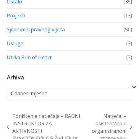
Ostalo
(39)
Projekti
(13)
Sjednice Upravnog vijeća
(50)
Usluge
(3)
Utrka Run of Heart
(3)
Arhiva
Arhiva
Poništenje natječaja – RADNI
Natječaj –
INSTRUKTOR ZA
asistent/ica u
previous
next
AKTIVNOSTI
organiziranom
post:
post:
SVAKODNEVNOG ŽIVLJENJA
stanovanju