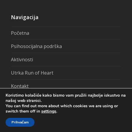
Navigacija
Početna
Psihosocijalna podrška
Aktivnosti
Utrka Run of Heart
Kontakt
Koristimo kolačiće kako bismo vam pružili najbolje iskustvo na
našoj web stranici.
You can find out more about which cookies we are using or
switch them off in
settings
.
Centar za pružanje usluga u zajednici Ozalj - Sva prava
pridržana.
Prihvaćam
Izvješće o pristupačnosti
Politika kolačića
Politika privatnosti